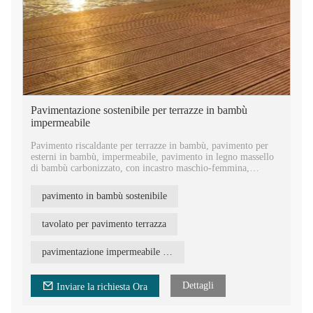
Pavimentazione sostenibile per terrazze in bambù
impermeabile
Pavimento riscaldante per terrazze in bambù, pavimento per
esterni in bambù, impermeabile, pavimento in legno massello
di bambù carbonizzato, con incastro maschio-femmina,
economico, Cina.
pavimento in bambù sostenibile
Pavimentazione esterna in bambù composito ingegnerizzato
carbonizzato con superficie scanalata uniforme. Il materiale più
sostenibile per deck in bambù per la costruzione di hotel club.
tavolato per pavimento terrazza
Pannello per pavimentazione in materiale da costruzione in
pavimentazione impermeabile per ponti
bambù per esterni, utilizzabile su una faccia e con scanalature
alte e basse sui lati lunghi, installato mediante clip in acciaio
inossidabile.
Dettagli
Inviare la richiesta Ora