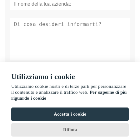
presentare
Utilizziamo i cookie
Utilizziamo cookie nostri e di terze parti per personalizzare
il contenuto e analizzare il traffico web.
Per saperne di più
riguardo i cookie
Accetta i cookie
Copyright di © Fujian Golden Bamboo Industry Co., Ltd.
Rifiuta
Home
Chat
Menus