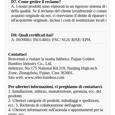
D7. Come gestire il reclamo?
A. I nostri prodotti sono elaborati in un rigoroso sistema di contr
della qualità. Se il reclamo del cliente (residenziale o commercia
acquisto originale da noi, ci riserviamo il diritto di riparare il dif
all'acquirente originale, inclusi i costi di sostituzione locali di 
D8: Quali certificati hai?
A: ISO9001/ ISO14001/ FSC/ SGS/ RISE/ EPH.
Contattaci
Benvenuti a visitare la nostra fabbrica. Fujian Golden
Bamboo Industry Co., Ltd.
Indirizzo: No.175 National Rd.319, Nanjing High-tech
Zone, Zhangzhou, Fujian, Cina 363601.
Sito web: www.rebo-bamboo.com
Per ulteriori informazioni, vi preghiamo di contattarci.
1. Installazione, utilizzo, manutenzione, garanzia, ecc. del
prodotto
2. Ulteriori categorie di prodotti, imballaggi e spedizioni,
ecc. 3. Richiesta di collaborazione dell'agente.
4. Ulteriori informazioni sull'azienda e appuntamenti per la
visita, ecc.