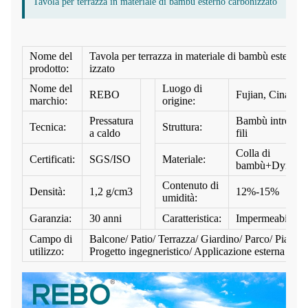
Tavola per terrazza in materiale di bambù esterno carbonizzato
Nome del
Tavola per terrazza in materiale di bambù esterno 
prodotto:
izzato
Nome del
Luogo di
REBO
Fujian, Cina
marchio:
origine:
Pressatura
Bambù intreccia
Tecnica:
Struttura:
a caldo
fili
Colla di
Certificati:
SGS/ISO
Materiale:
bambù+Dynea
Contenuto di
Densità:
1,2 g/cm3
12%-15%
umidità:
Garanzia:
30 anni
Caratteristica:
Impermeabile/ig
Campo di
Balcone/ Patio/ Terrazza/ Giardino/ Parco/ Piazza/
utilizzo:
Progetto ingegneristico/ Applicazione esterna