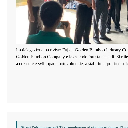
La delegazione ha rivisto Fujian Golden Bamboo Industry Co., L
Golden Bamboo Company e le aziende forestali statali. Si ritien
a crescere e svilupparsi notevolmente, a stabilire il punto di r
Ricevi l'ultimo prezzo? Ti risponderemo al più presto (entro 12 or