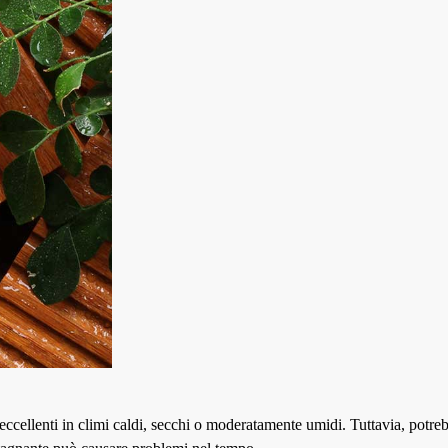
cellenti in climi caldi, secchi o moderatamente umidi. Tuttavia, potreb