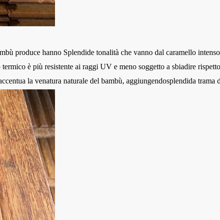
bambù
produce hanno
Splendide tonalità che vanno dal caramello intenso al
to termico è più resistente ai raggi UV e meno soggetto a sbiadire rispett
 accentua la venatura naturale del bambù, aggiungendo
splendida trama 