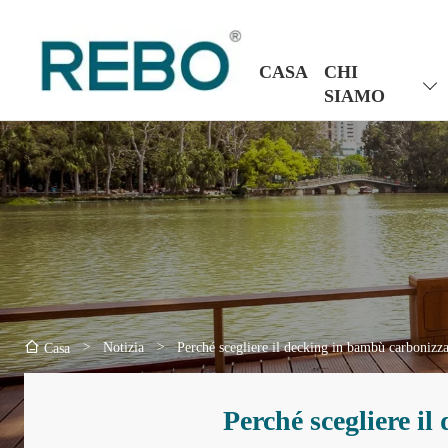
CASA
CHI
SIAMO
>
Notizia
>
Perché scegliere il decking in bambù carbonizzat
Casa
Perché scegliere il