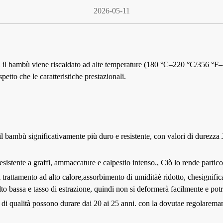
2026-05-11
i il bambù viene riscaldato ad alte temperature (180 °C–220 °C/356 °F–
etto che le caratteristiche prestazionali.
l bambù significativamente più duro e resistente, con valori di durezza
sistente a graffi, ammaccature e calpestio intenso.
,
Ciò lo rende partico
 trattamento ad alto calore,
assorbimento di umidità
è ridotto, che
signifi
to bassa e
tasso di estrazione, quindi non si deformerà facilmente e potr
i qualità possono durare dai 20 ai 25 anni.
con la dovuta
e regolare
man