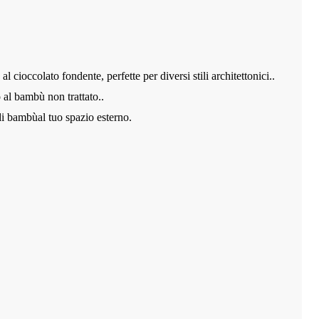
 cioccolato fondente, perfette per diversi stili architettonici.
.
o al bambù non trattato.
.
di bambù
al tuo spazio esterno
.