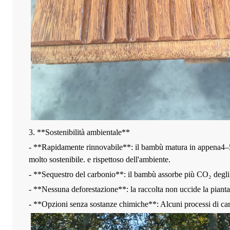
3. **Sostenibilità ambientale**
- **Rapidamente rinnovabile**: il bambù matura in appena
4
–
molto sostenibile.
e rispettoso dell'ambiente.
- **Sequestro del carbonio**: il bambù assorbe più CO₂ degli a
- **Nessuna deforestazione**: la raccolta non uccide la pianta 
- **Opzioni senza sostanze chimiche**: Alcuni processi di car