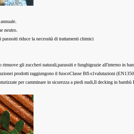
a annuale.
ne neutro.
 parassiti riduce la necessità di trattamenti chimici
co rimuove gli zuccheri naturali
,
parassiti e funghi
grazie all'interno in bam
azione
i prodotti raggiungono il fuoco
Classe Bfl-s1
valutazioni (
EN1350
sturizzate per camminare in sicurezza a piedi nudi,
Il decking in bambù 