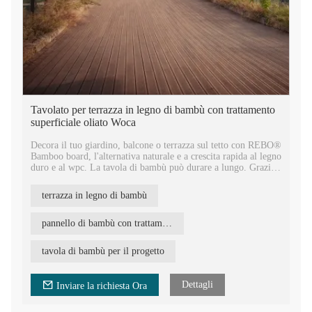
Tavolato per terrazza in legno di bambù con trattamento
superficiale oliato Woca
Decora il tuo giardino, balcone o terrazza sul tetto con REBO®
Bamboo board, l'alternativa naturale e a crescita rapida al legno
duro e al wpc. La tavola di bambù può durare a lungo. Grazie
all'esclusivo processo di produzione, è molto resistente e forte.
La verità dice che sempre più tavole di bambù per terrazze
terrazza in legno di bambù
vengono installate in climi diversi, in tutto il mondo.
Il pavimento in bambù REBO è una tavola molto stabile,
pannello di bambù con trattamento superficiale oliato woca
difficilmente si restringe o si gonfia a diverse temperature, può
essere giuntato con un sistema a maschio e femmina e può
tavola di bambù per il progetto
essere installato con clip nascoste in acciaio inossidabile.
Dettagli
Inviare la richiesta Ora