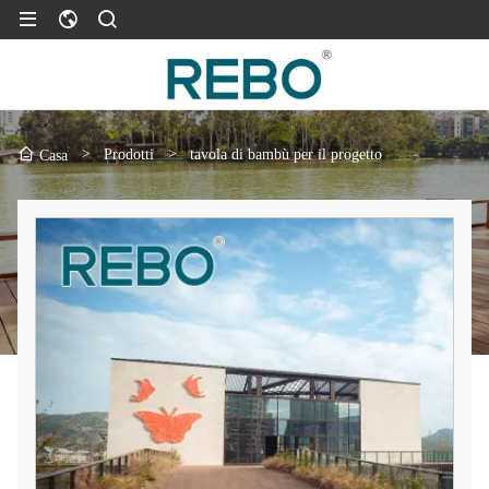
>
Prodotti
>
tavola di bambù per il progetto
Casa